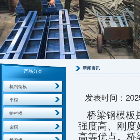
新闻资讯
产品分类
机制钢模
发表时间：
202
平模
桥梁钢模板
护栏模
强度高、刚度
圆模
高等优点。桥