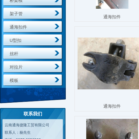
桥梁模
架子管
通海扣件
通海扣件
U型扣
丝杆
对拉片
模板
通海扣件
联系我们
云南通海捷隆工贸有限公司
联系人：杨先生